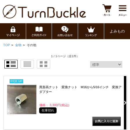
よみもの
TOP
>
金物
>
その他
1 / 1ページ
（全1件）
PICK UP
異形高ナット 変換ナット M16から5/16インチ 変換ア
ダプター
価格： 3,300円(税込)
在庫切れ