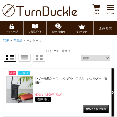
よみもの
TOP
>
革製品
>
ペンケース
1 / 1ページ
（全4件）
NEW
PICK UP
レザー眼鏡ケース シングル スリム ショルダー 首
掛け
価格： 4,500円(税込)
在庫切れ