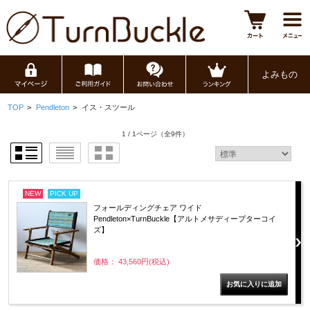
よみもの
TOP
>
Pendleton
>
イス・スツール
1 / 1ページ
（全9件）
NEW
PICK UP
フォールディングチェア ワイド
Pendleton×TurnBuckle【アルトメサディープターコイ
ズ】
価格： 43,560円(税込)