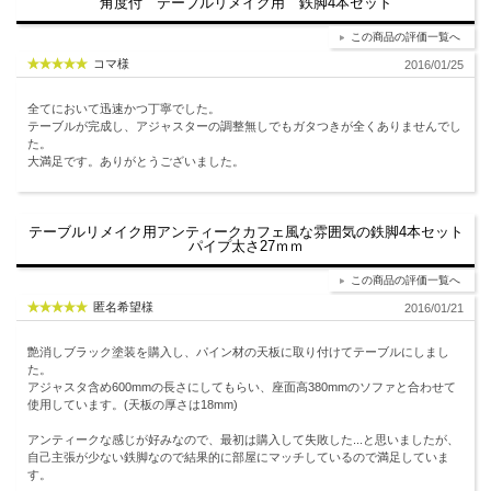
角度付 テーブルリメイク用 鉄脚4本セット
この商品の評価一覧へ
コマ様
2016/01/25
全てにおいて迅速かつ丁寧でした。
テーブルが完成し、アジャスターの調整無しでもガタつきが全くありませんでし
た。
大満足です。ありがとうございました。
テーブルリメイク用アンティークカフェ風な雰囲気の鉄脚4本セット
パイプ太さ27ｍｍ
この商品の評価一覧へ
匿名希望様
2016/01/21
艶消しブラック塗装を購入し、パイン材の天板に取り付けてテーブルにしまし
た。
アジャスタ含め600mmの長さにしてもらい、座面高380mmのソファと合わせて
使用しています。(天板の厚さは18mm)
アンティークな感じが好みなので、最初は購入して失敗した...と思いましたが、
自己主張が少ない鉄脚なので結果的に部屋にマッチしているので満足していま
す。