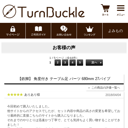
よみもの
お客様の声
1 / 5ページ（全44件）
1
2
3
4
5
次へ
【鉄脚】 角度付き テーブル足 パーツ 680mm 27パイプ
この商品の評価一覧へ
ありあり様
2018/04/04
今回初めて購入いたしました。
他サイトからのアクセスでしたが、セット内容や商品の高さの変更を希望してお
り最終的に直接こちらのサイトから購入になりました。
それまでのやりとりは迅速かつ丁寧で、とても気持ちよく買い物することができ
ました！