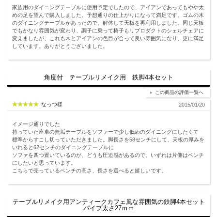
家族用のダイニングテーブルに使用予定でしたので、アイアンであってもやや太
めの足を望んで購入しました。予想通りの仕上がりになって満足です。ゴムの木
のダイニングテーブルがあったので、解体して天板を再利用しました。同じ天板
でもかなり雰囲気が変わり、調子に乗って椅子もリプロダクトのシェルチェアに
変えましたが、これも木とアイアンの色目が合って良い雰囲気になり、更に満足
しています。ありがとうございました。
角度付 テーブルリメイク用 鉄脚4本セット
この商品の評価一覧へ
なっつ様
2015/01/20
イメージ通りでした
持っていた座卓の無垢テーブルをソファーで少し低めのダイニングにしたくて
標準からすこし切っていただきました。脚長さを58センチにして、天板の厚みを
いれると62センチのダイニングテーブルに
ソファを四つ置いているのが、どうも圧迫感があるので、いずれは片側はベンチ
にしたいと思っています。
こちらで売っているベンチの高さ、長さを選べると嬉しいです。
テーブルリメイク用アンティークカフェ風な雰囲気の鉄脚4本セット
パイプ太さ27ｍｍ