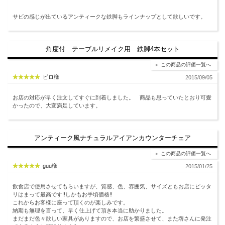
サビの感じが出ているアンティークな鉄脚もラインナップとして欲しいです。
角度付 テーブルリメイク用 鉄脚4本セット
この商品の評価一覧へ
ピロ様
2015/09/05
お店の対応が早く注文してすぐに到着しました。 商品も思っていたとおり可愛
かったので、大変満足しています。
アンティーク風ナチュラルアイアンカウンターチェア
この商品の評価一覧へ
guu様
2015/01/25
飲食店で使用させてもらいますが、質感、色、雰囲気、サイズともお店にピッタ
リはまって最高です!!しかもお手頃価格!!
これからお客様に座って頂くのが楽しみです。
納期も無理を言って、早く仕上げて頂き本当に助かりました。
まだまだ色々欲しい家具がありますので、お店を繁盛させて、また堺さんに発注