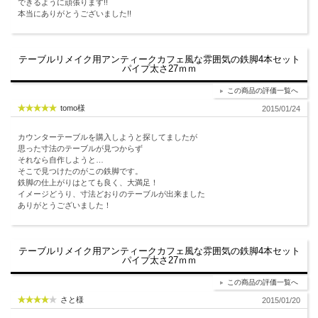
できるように頑張ります!!
本当にありがとうございました!!
テーブルリメイク用アンティークカフェ風な雰囲気の鉄脚4本セット
パイプ太さ27ｍｍ
この商品の評価一覧へ
tomo様
2015/01/24
カウンターテーブルを購入しようと探してましたが
思った寸法のテーブルが見つからず
それなら自作しようと…
そこで見つけたのがこの鉄脚です。
鉄脚の仕上がりはとても良く、大満足！
イメージどうり、寸法どおりのテーブルが出来ました
ありがとうございました！
テーブルリメイク用アンティークカフェ風な雰囲気の鉄脚4本セット
パイプ太さ27ｍｍ
この商品の評価一覧へ
さと様
2015/01/20