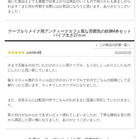
届いた製品もとても素敵で出来上がりは満足のいくもので周りからも羨ましがら
れます！また何か作製する際にはお世話になろうと思います。ありがとうござい
ました！
テーブルリメイク用アンティークカフェ風な雰囲気の鉄脚4本セット
パイプ太さ27ｍｍ
この商品の評価一覧へ
yoshiko様
2016/02/28
今まで天板をのせていただけのミシン用テーブル、もう少ししっかりとしたもの
にしたいと思い探していました。
幅１００ｃｍ奥行５０ｃｍほどの小さいテーブルですのでこちらの鉄脚にして正
解だったと思います。スッキリしたテーブルになりました。
また、店長さんには配送の件でこちらのわがままに迅速に対応していただきまし
た。
取り付けがなかなかできずレビュー遅れてしまいましたが、丁寧な梱包を見た時
から満足した買い物になりました。ありがとうございました。