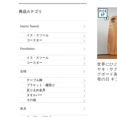
商品カテゴリ
Harris Tweed
イス・スツール
コースター
Pendleton
イス・スツール
コースター
世界にひ
ヤキ・サ
金物
グボード各
母の日 ギ
テーブル脚
ブラケット・棚受け
反り止め金具
タオルバー
その他
家具