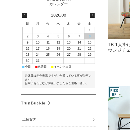
2026/08
日
月
火
水
木
金
土
1
2
3
4
5
6
7
8
9
10
11
12
13
14
15
TB 1人
16
17
18
19
20
21
22
ウンジチ
23
24
25
26
27
28
29
30
31
■
■
■
今日
休業日
イベント出展
定休日は赤色表示ですが、作業している事が御座い
ます。
お問い合わせなど御座いましたらご連絡下さい。
TrunBuckle
工房案内