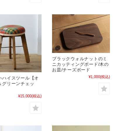
ブラックウォルナットのミ
ニカッティングボード/木の
お皿/チーズボード
¥1,000
(税込)
いハイスツール【オ
＆グリーンチェッ
¥15,000
(税込)