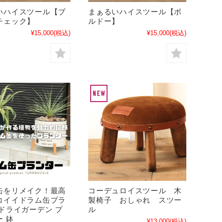
いハイスツール【ブ
まぁるいハイスツール【ボ
チェック】
ルドー】
¥15,000
(税込)
¥15,000
(税込)
缶をリメイク！最高
コーデュロイスツール 木
コイイドラム缶プラ
製椅子 おしゃれ スツー
 ドライガーデン プ
ル
 鉢
¥13,000
(税込)