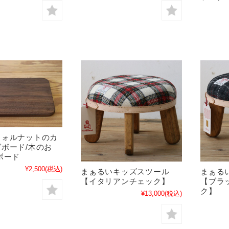
ウォルナットのカ
ボード/木のお
ボード
¥2,500
(税込)
まぁるいキッズスツール
まぁる
【イタリアンチェック】
【ブラ
ク】
¥13,000
(税込)