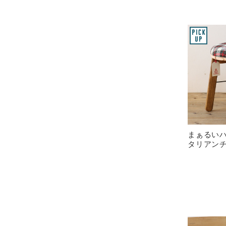
まぁるい
タリアン