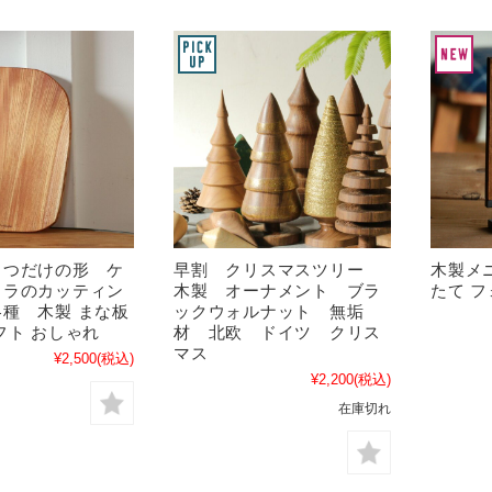
とつだけの形 ケ
早割 クリスマスツリー
木製メ
クラのカッティン
木製 オーナメント ブラ
たて 
種 木製 まな板
ックウォルナット 無垢
フト おしゃれ
材 北欧 ドイツ クリス
マス
¥2,500
(税込)
¥2,200
(税込)
在庫切れ