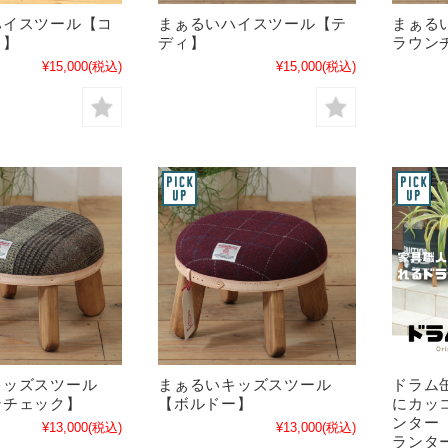
ハイスツール【コ
まぁるいハイスツール【テ
まぁる
イ】
ディ】
ラウン
¥15,000
(税込)
¥15,000
(税込)
キッズスツール
まぁるいキッズスツール
ドラム
ンチェック】
【ボルドー】
にカッ
ンター
¥13,000
(税込)
¥13,000
(税込)
ランター