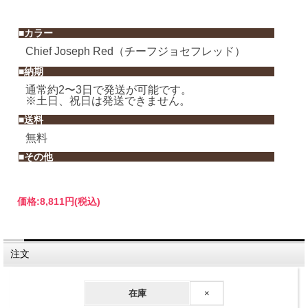
■カラー
Chief Joseph Red（チーフジョセフレッド）
■納期
通常約2〜3日で発送が可能です。
※土日、祝日は発送できません。
■送料
無料
■その他
価格:
8,811円
(税込)
注文
■商品紹介
PENDLETON ペンドルトン のネイティブ柄ウール生地を使用したエプロン
在庫
×
プレゼントにも喜ばれます。