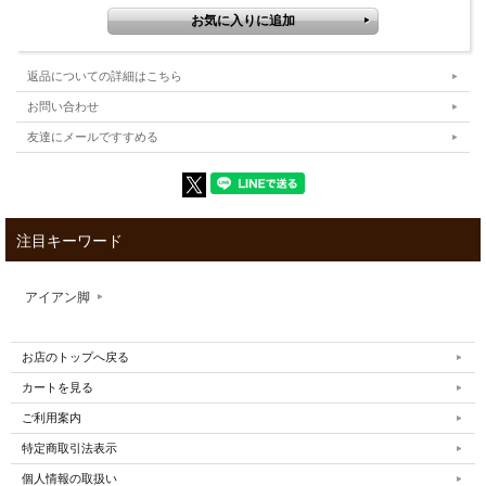
■ブランド
PENDLETON ペンドルトン
■素材
ウール82%、コットン18%
返品についての詳細はこちら
■商品サイズ
お問い合わせ
ONESIZE
友達にメールですすめる
■カラー
Chief Joseph Red（チーフジョセフレッド）
■納期
通常約2〜3日で発送が可能です。
※土日、祝日は発送できません。
注目キーワード
■送料
無料
■その他
アイアン脚
お店のトップへ戻る
カートを見る
ご利用案内
特定商取引法表示
個人情報の取扱い