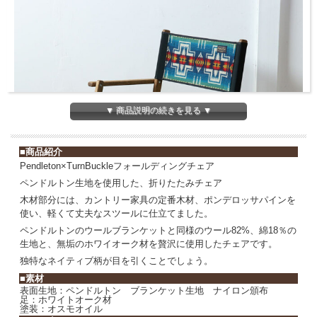
▼ 商品説明の続きを見る ▼
■商品紹介
Pendleton×TurnBuckleフォールディングチェア
ペンドルトン生地を使用した、折りたたみチェア
木材部分には、カントリー家具の定番木材、ポンデロッサパインを
使い、軽くて丈夫なスツールに仕立てました。
ペンドルトンのウールブランケットと同様のウール82%、綿18％の
生地と、無垢のホワイオーク材を贅沢に使用したチェアです。
独特なネイティブ柄が目を引くことでしょう。
■素材
表面生地：ペンドルトン ブランケット生地 ナイロン頒布
足：ホワイトオーク材
塗装：オスモオイル