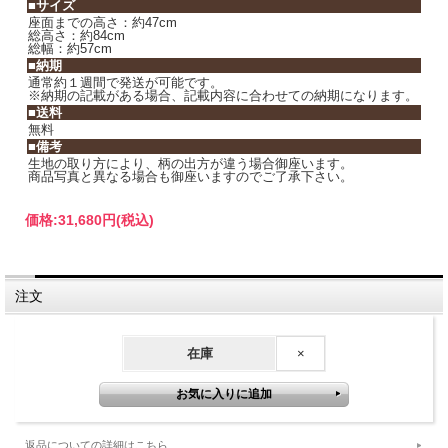
■サイズ
座面までの高さ：約47cm
総高さ：約84cm
総幅：約57cm
■納期
通常約１週間で発送が可能です。
※納期の記載がある場合、記載内容に合わせての納期になります。
■送料
無料
■備考
生地の取り方により、柄の出方が違う場合御座います。
商品写真と異なる場合も御座いますのでご了承下さい。
価格:
31,680円
(税込)
注文
在庫
×
返品についての詳細はこちら