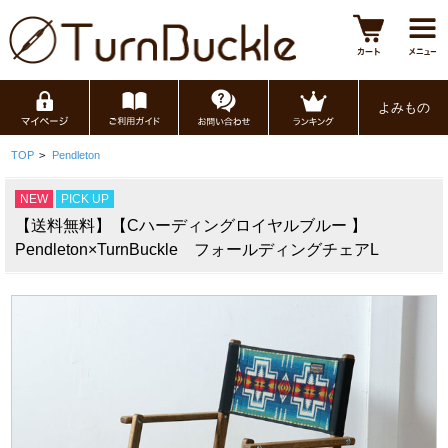
よみもの
TOP
>
Pendleton
NEW
PICK UP
【送料無料】【Cハーディングロイヤルブルー 】
Pendleton×TurnBuckle フォールディングチェアL