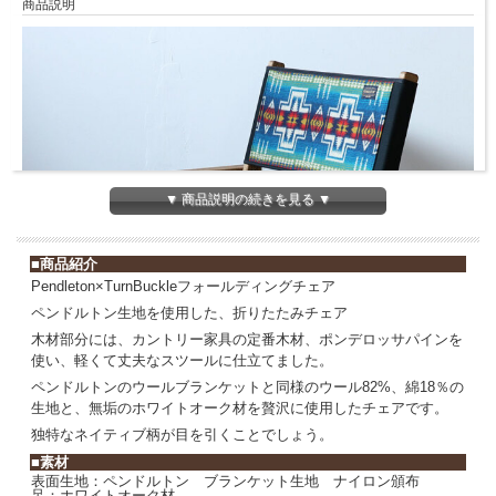
商品説明
▼ 商品説明の続きを見る ▼
■商品紹介
Pendleton×TurnBuckleフォールディングチェア
ペンドルトン生地を使用した、折りたたみチェア
木材部分には、カントリー家具の定番木材、ポンデロッサパインを
使い、軽くて丈夫なスツールに仕立てました。
ペンドルトンのウールブランケットと同様のウール82%、綿18％の
生地と、無垢のホワイトオーク材を贅沢に使用したチェアです。
独特なネイティブ柄が目を引くことでしょう。
■素材
表面生地：ペンドルトン ブランケット生地 ナイロン頒布
足：ホワイトオーク材