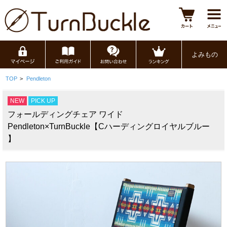
よみもの
TOP
>
Pendleton
NEW
PICK UP
フォールディングチェア ワイド
Pendleton×TurnBuckle【Cハーディングロイヤルブルー
】