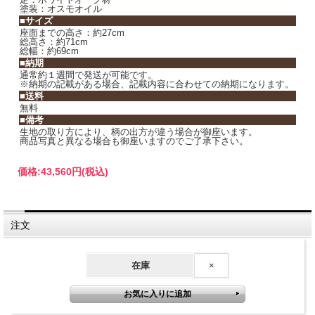
塗装：オスモオイル
■サイズ
座面までの高さ：約27cm
総高さ：約71cm
総幅：約69cm
■納期
通常約１週間で発送が可能です。
※納期の記載がある場合、記載内容に合わせての納期になります。
■送料
無料
■備考
生地の取り方により、柄の出方が違う場合が御座います。
商品写真と異なる場合も御座いますのでご了承下さい。
価格:
43,560円
(税込)
注文
在庫
×