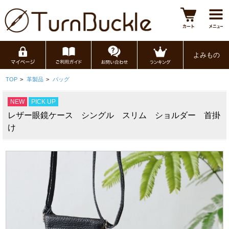
よみもの
TOP
>
革製品
>
バッグ
NEW
PICK UP
レザー眼鏡ケース シングル スリム ショルダー 首掛
け