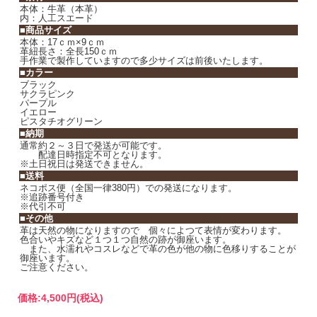
本体：牛革（本革）
内：人工スエード
■商品サイズ
本体：17ｃｍ×9ｃｍ
革紐長さ：全長150ｃｍ
手作業で製作していますので多少サイズは前後いたします。
■カラー
ブラック
サクラピンク
パープル
イエロー
ピスタチオグリーン
■納期
通常約２～３日で発送が可能です。
配達日時指定不可となります。
※土日祝日は発送できません。
■送料
ネコポス便（全国一律380円）での発送になります。
※追跡番号付き
※代引不可
■その他
革は天然の物になりますので 個々によつて表情が変わります。
色合いやキズなど１つ１つ自然の跡が御座います。
また、水濡れやコスレなどで革の色が他の物に色移りすることが
御座います。
ご注意ください。
価格:
4,500円
(税込)