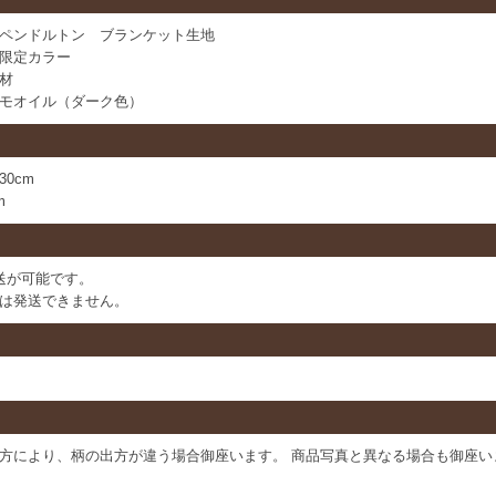
ペンドルトン ブランケット生地
カラー
材
モオイル（ダーク色）
0cm
m
送が可能です。
は発送できません。
方により、柄の出方が違う場合御座います。 商品写真と異なる場合も御座い