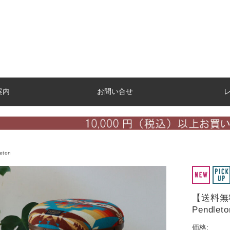
案内
お問い合せ
eton
【送料無
Pendle
価格: