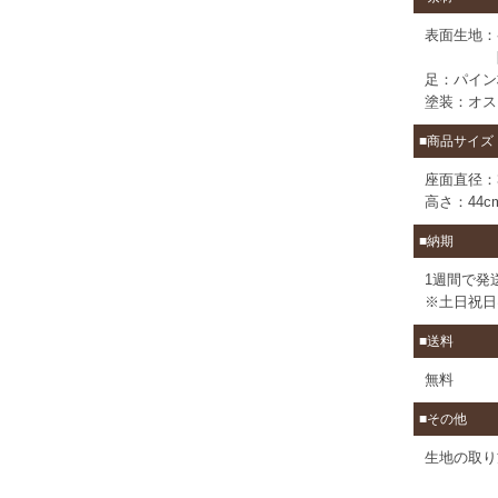
表面生地：
限定
足：パイン
塗装：オス
■商品サイズ
座面直径：3
高さ：44c
■納期
1週間で発
※土日祝日
■送料
無料
■その他
生地の取り